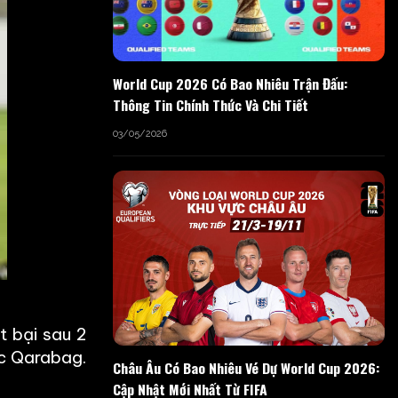
World Cup 2026 Có Bao Nhiêu Trận Đấu:
Thông Tin Chính Thức Và Chi Tiết
03/05/2026
t bại sau 2
ớc Qarabag.
Châu Âu Có Bao Nhiêu Vé Dự World Cup 2026:
Cập Nhật Mới Nhất Từ FIFA