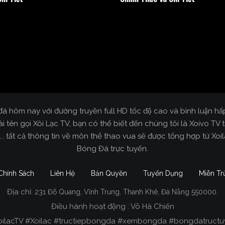
m nay với đường truyền full HD tốc độ cao và bình luận hấp d
 tên gọi Xôi Lạc TV, bạn có thể biết đến chúng tôi là Xoivo TV t
́... tất cả thông tin về môn thể thao vua sẽ được tổng hợp từ 
Bóng Đá trực tuyến.
Chính Sách
Liên Hệ
Bản Quyền
Tuyển Dụng
Miễn Tr
Địa chỉ:
231 Đỗ Quang, Vĩnh Trung, Thanh Khê, Đà Nẵng 550000.
Điều hành hoạt động : Võ Hà Chiến
oilacTV #Xoilac #tructiepbongda #xembongda #bongdatructu