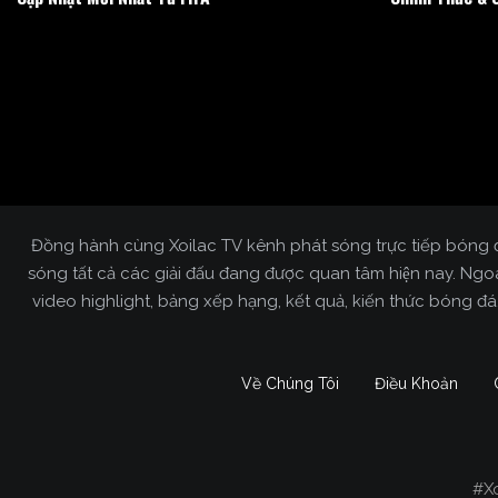
Đồng hành cùng Xoilac TV kênh phát sóng trực tiếp bóng đá hô
sóng tất cả các giải đấu đang được quan tâm hiện nay. Ngoài
video highlight, bảng xếp hạng, kết quả, kiến thức bóng đa
Về Chúng Tôi
Điều Khoản
#X