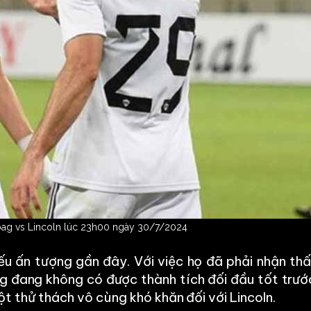
bag vs Lincoln lúc 23h00 ngày 30/7/2024
iếu ấn tượng gần đây. Với việc họ đã phải nhận thấ
ũng đang không có được thành tích đối đầu tốt trư
t thử thách vô cùng khó khăn đối với Lincoln.