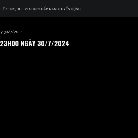
 LỆ KÈO
KQBD
LIVESCORE
CẨM NANG
TUYỂN DỤNG
gày 30/7/2024
 23H00 NGÀY 30/7/2024