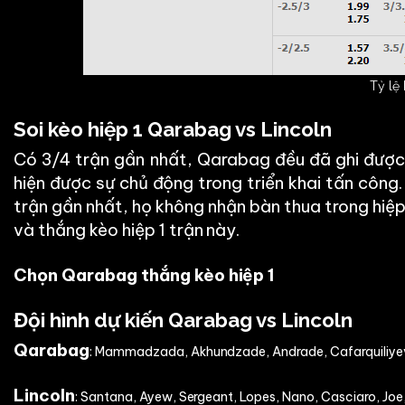
Tỷ lệ
Soi kèo hiệp 1 Qarabag vs Lincoln
Có 3/4 trận gần nhất, Qarabag đều đã ghi được 
hiện được sự chủ động trong triển khai tấn công
trận gần nhất, họ không nhận bàn thua trong hiệp
và thắng kèo hiệp 1 trận này.
Chọn Qarabag thắng kèo hiệp 1
Đội hình dự kiến Qarabag vs Lincoln
Qarabag
: Mammadzada, Akhundzade, Andrade, Cafarquiliyev, 
Lincoln
: Santana, Ayew, Sergeant, Lopes, Nano, Casciaro, Joe, 