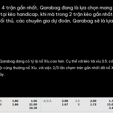
 4 trận gần nhất, Qarabag đang là lựa chọn mang lạ
n tại kèo handicap, khi mà trong 2 trận kèo gần nhấ
đối thủ, các chuyên gia dự đoán, Qarabag sẽ là lự
arabag đang có tỷ lệ nổ Xỉu cao hơn. Cụ thể với kèo tài xỉu 3.5, có
ội cũng thường nổ Xỉu, với việc 2/3 lần chạm trán gần nhất đã nổ 
ày.