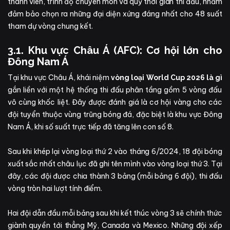
thành viên, trình độ chuyên môn và quỹ thời gian thi đấu, nhằm
đảm bảo chọn ra những đại diện xứng đáng nhất cho 48 suất
tham dự vòng chung kết.
3.1. Khu vực Châu Á (AFC): Cơ hội lớn cho
Đông Nam Á
Tại khu vực Châu Á, khái niệm
vòng loại World Cup 2026 là gì
gắn liền với một hệ thống thi đấu phân tầng gồm 5 vòng đấu
vô cùng khốc liệt. Đây được đánh giá là cơ hội vàng cho các
đội tuyển thuộc vùng trũng bóng đá, đặc biệt là khu vực Đông
Nam Á, khi số suất trực tiếp đã tăng lên con số 8.
Sau khi khép lại vòng loại thứ 2 vào tháng 6/2024, 18 đội bóng
xuất sắc nhất châu lục đã ghi tên mình vào vòng loại thứ 3. Tại
đây, các đội được chia thành 3 bảng (mỗi bảng 6 đội), thi đấu
vòng tròn hai lượt tính điểm.
Hai đội dẫn đầu mỗi bảng sau khi kết thúc vòng 3 sẽ chính thức
giành quyền tới thẳng Mỹ, Canada và Mexico. Những đội xếp