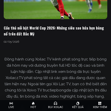
Cầu thủ nổi bật World Cup 2026: Những siêu sao hứa hẹn bùng
nổ trên đất Bắc Mỹ
02/05/2026
Đồng hành cùng Xoilac TV kênh phát sóng trực tiếp bóng
đá hôm nay với đường truyền full HD tốc độ cao và bình
luận hấp dẫn. Cập nhật link xem bóng đá trực tuyến
Xoilacz.TV phát sóng tất cả các giải đấu đang được quan
tâm hiện nay. Ngoài tên gọi Xôi Lạc TV, bạn có thể biết đến
chúng tôi là Xoivo TV tructiepbongda cập nhật lịch thi đấu
đầy đủ, tin bóng đá mới, video highlight, bảng xếp hạng,
kết quả, kiến thức bóng đá... tất cả thông tin về môn thể
LIVE
HOT
BLV XOILAC
KẾT QUẢ
XEM THÊM
thao vua sẽ được tổng hợp từ Xoilac. Truy cập website để