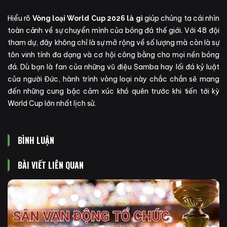
Hiểu rõ
giúp chúng ta cái nhìn
Vòng loại World Cup 2026 là gì
toàn cảnh về sự chuyển mình của bóng đá thế giới. Với 48 đội
tham dự, đây không chỉ là sự mở rộng về số lượng mà còn là sự
tôn vinh tính đa dạng và cơ hội công bằng cho mọi nền bóng
đá. Dù bạn là fan của những vũ điệu Samba hay lối đá kỷ luật
của người Đức, hành trình vòng loại này chắc chắn sẽ mang
đến những cung bậc cảm xúc khó quên trước khi tiến tới kỳ
World Cup lớn nhất lịch sử.
BÌNH LUẬN
BÀI VIẾT LIÊN QUAN