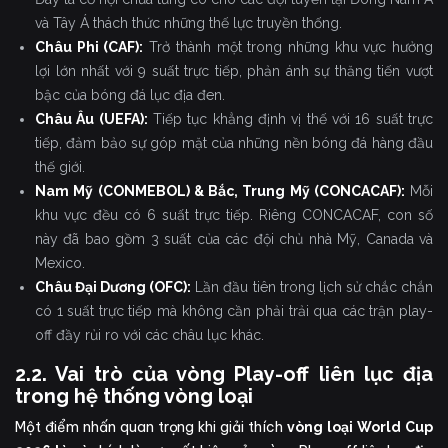
và Tây Á thách thức những thế lực truyền thống.
Châu Phi (CAF):
Trở thành một trong những khu vực hưởng
lợi lớn nhất với 9 suất trực tiếp, phản ánh sự thăng tiến vượt
bậc của bóng đá lục địa đen.
Châu Âu (UEFA):
Tiếp tục khẳng định vị thế với 16 suất trực
tiếp, đảm bảo sự góp mặt của những nền bóng đá hàng đầu
thế giới.
Nam Mỹ (CONMEBOL) & Bắc, Trung Mỹ (CONCACAF):
Mỗi
khu vực đều có 6 suất trực tiếp. Riêng CONCACAF, con số
này đã bao gồm 3 suất của các đội chủ nhà Mỹ, Canada và
Mexico.
Châu Đại Dương (OFC):
Lần đầu tiên trong lịch sử chắc chắn
có 1 suất trực tiếp mà không cần phải trải qua các trận play-
off đầy rủi ro với các châu lục khác.
2.2. Vai trò của vòng Play-off liên lục địa
trong hệ thống vòng loại
Một điểm nhấn quan trọng khi giải thích
vòng loại World Cup