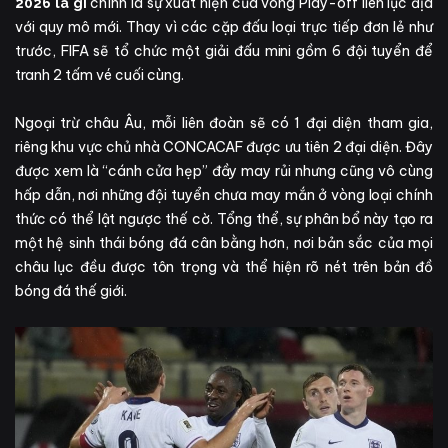
chính là sự xuất hiện của vòng Play-off liên lục địa
2026 là gì
với quy mô mới. Thay vì các cặp đấu loại trực tiếp đơn lẻ như
trước, FIFA sẽ tổ chức một giải đấu mini gồm 6 đội tuyển để
tranh 2 tấm vé cuối cùng.
Ngoại trừ châu Âu, mỗi liên đoàn sẽ có 1 đại diện tham gia,
riêng khu vực chủ nhà CONCACAF được ưu tiên 2 đại diện. Đây
được xem là “cánh cửa hẹp” đầy may rủi nhưng cũng vô cùng
hấp dẫn, nơi những đội tuyển chưa may mắn ở vòng loại chính
thức có thể lật ngược thế cờ. Tổng thể, sự phân bổ này tạo ra
một hệ sinh thái bóng đá cân bằng hơn, nơi bản sắc của mọi
châu lục đều được tôn trọng và thể hiện rõ nét trên bản đồ
bóng đá thế giới.