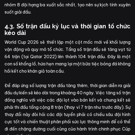
nhóm 8 đội hạng ba xuất sắc nhất, tạo nên sự kịch tính xuyên
suốt giải đấu.
4.3. Số trận đấu kỷ lục và thời gian tổ chức
kéo dài
World Cup 2026 sẽ thiết lập một cột mốc mới về khối lượng
vận động và quy mô tổ chức. Tổng số trận đấu sẽ tăng vọt từ
64 trận (tại Qatar 2022) lên thành 104 trận đấu. Đây là một
con số khổng lồ, hứa hẹn mang lại một bữa tiệc bóng đá không
hồi kết cho khán giả toàn cầu.
Để đáp ứng số lượng trận đấu tăng thêm, thời gian diễn ra giải
đấu dự kiến sẽ kéo dài trong khoảng 40 ngày. Việc tăng số trận
đồng nghĩa với việc các đội lọt vào bán kết và chung kết sẽ
phải thi đấu tổng cộng 8 trận (thay vì 7 trận như trước đây). Sự
thay đổi này đòi hỏi các đội tuyển phải có chiều sâu đội hình
cực tốt và chiến thuật phân phối sức lực thông minh để có thể
đi đến chặng đường cuối cùng của hành trình chinh phục Cúp