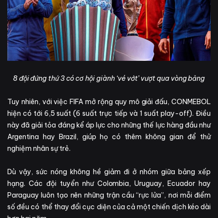
8 đội đứng thứ 3 có cơ hội giành ‘vé vớt’ vượt qua vòng bảng
Tuy nhiên, với việc FIFA mở rộng quy mô giải đấu, CONMEBOL
hiện có tới 6,5 suất (6 suất trực tiếp và 1 suất play-off). Điều
này đã giải tỏa đáng kể áp lực cho những thế lực hàng đầu như
Argentina hay Brazil, giúp họ có thêm không gian để thử
nghiệm nhân sự trẻ.
Dù vậy, sức nóng không hề giảm đi ở nhóm giữa bảng xếp
hạng. Các đội tuyển như Colombia, Uruguay, Ecuador hay
Paraguay luôn tạo nên những trận cầu “rực lửa”, nơi mỗi điểm
số đều có thể thay đổi cục diện của cả một chiến dịch kéo dài