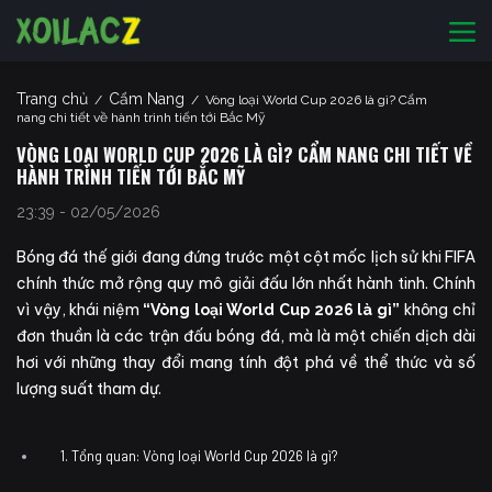
Trang chủ
Cẩm Nang
/
/
Vòng loại World Cup 2026 là gì? Cẩm
nang chi tiết về hành trình tiến tới Bắc Mỹ
VÒNG LOẠI WORLD CUP 2026 LÀ GÌ? CẨM NANG CHI TIẾT VỀ
HÀNH TRÌNH TIẾN TỚI BẮC MỸ
23:39 - 02/05/2026
Bóng đá thế giới đang đứng trước một cột mốc lịch sử khi FIFA
chính thức mở rộng quy mô giải đấu lớn nhất hành tinh. Chính
vì vậy, khái niệm
không chỉ
“Vòng loại World Cup 2026 là gì”
đơn thuần là các trận đấu bóng đá, mà là một chiến dịch dài
hơi với những thay đổi mang tính đột phá về thể thức và số
lượng suất tham dự.
1. Tổng quan: Vòng loại World Cup 2026 là gì?