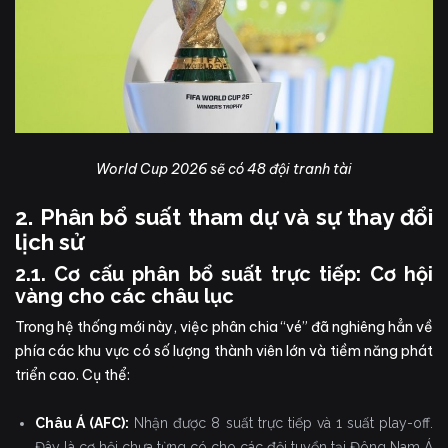
World Cup 2026 sẽ có 48 đội tranh tài
2. Phân bổ suất tham dự và sự thay đổi
lịch sử
2.1. Cơ cấu phân bổ suất trực tiếp: Cơ hội
vàng cho các châu lục
Trong hệ thống mới này, việc phân chia “vé” đã nghiêng hẳn về
phía các khu vực có số lượng thành viên lớn và tiềm năng phát
triển cao. Cụ thể:
Châu Á (AFC):
Nhận được 8 suất trực tiếp và 1 suất play-off.
Đây là cơ hội chưa từng có cho các đội tuyển tại Đông Nam Á