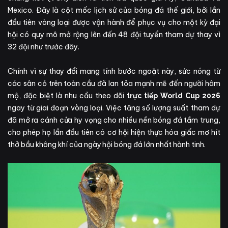
Mexico. Đây là cột mốc lịch sử của bóng đá thế giới, bởi lần
đầu tiên vòng loại được vận hành để phục vụ cho một kỳ đại
hội có quy mô mở rộng lên đến 48 đội tuyển tham dự thay vì
32 đội như trước đây.
Chính vì sự thay đổi mang tính bước ngoặt này, sức nóng từ
các sân cỏ trên toàn cầu đã lan tỏa mạnh mẽ đến người hâm
mộ, đặc biệt là nhu cầu theo dõi
trực tiếp World Cup 2026
ngay từ giai đoạn vòng loại. Việc tăng số lượng suất tham dự
đã mở ra cánh cửa hy vọng cho nhiều nền bóng đá tầm trung,
cho phép họ lần đầu tiên có cơ hội hiện thực hóa giấc mơ hít
thở bầu không khí của ngày hội bóng đá lớn nhất hành tinh.