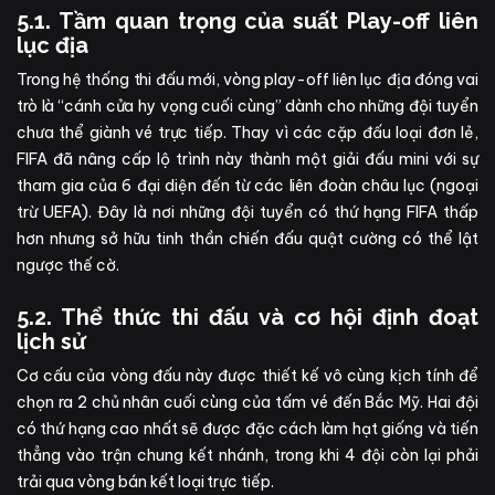
5.1. Tầm quan trọng của suất Play-off liên
lục địa
Trong hệ thống thi đấu mới, vòng play-off liên lục địa đóng vai
trò là “cánh cửa hy vọng cuối cùng” dành cho những đội tuyển
chưa thể giành vé trực tiếp. Thay vì các cặp đấu loại đơn lẻ,
FIFA đã nâng cấp lộ trình này thành một giải đấu mini với sự
tham gia của 6 đại diện đến từ các liên đoàn châu lục (ngoại
trừ UEFA). Đây là nơi những đội tuyển có thứ hạng FIFA thấp
hơn nhưng sở hữu tinh thần chiến đấu quật cường có thể lật
ngược thế cờ.
5.2. Thể thức thi đấu và cơ hội định đoạt
lịch sử
Cơ cấu của vòng đấu này được thiết kế vô cùng kịch tính để
chọn ra 2 chủ nhân cuối cùng của tấm vé đến Bắc Mỹ. Hai đội
có thứ hạng cao nhất sẽ được đặc cách làm hạt giống và tiến
thẳng vào trận chung kết nhánh, trong khi 4 đội còn lại phải
trải qua vòng bán kết loại trực tiếp.