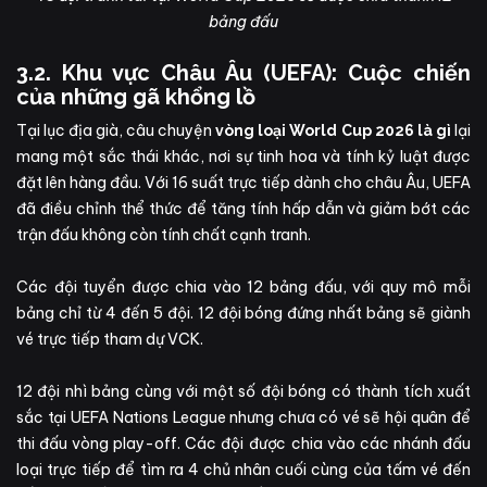
bảng đấu
3.2. Khu vực Châu Âu (UEFA): Cuộc chiến
của những gã khổng lồ
Tại lục địa già, câu chuyện
lại
vòng loại World Cup 2026 là gì
mang một sắc thái khác, nơi sự tinh hoa và tính kỷ luật được
đặt lên hàng đầu. Với 16 suất trực tiếp dành cho châu Âu, UEFA
đã điều chỉnh thể thức để tăng tính hấp dẫn và giảm bớt các
trận đấu không còn tính chất cạnh tranh.
Các đội tuyển được chia vào 12 bảng đấu, với quy mô mỗi
bảng chỉ từ 4 đến 5 đội. 12 đội bóng đứng nhất bảng sẽ giành
vé trực tiếp tham dự VCK.
12 đội nhì bảng cùng với một số đội bóng có thành tích xuất
sắc tại UEFA Nations League nhưng chưa có vé sẽ hội quân để
thi đấu vòng play-off. Các đội được chia vào các nhánh đấu
loại trực tiếp để tìm ra 4 chủ nhân cuối cùng của tấm vé đến