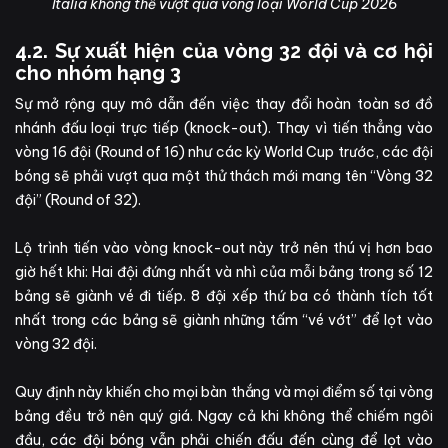
Italia không thể vượt qua vòng loại World Cup 2026
4.2. Sự xuất hiện của vòng 32 đội và cơ hội
cho nhóm hạng 3
Sự mở rộng quy mô dẫn đến việc thay đổi hoàn toàn sơ đồ
nhánh đấu loại trực tiếp (knock-out). Thay vì tiến thẳng vào
vòng 16 đội (Round of 16) như các kỳ World Cup trước, các đội
bóng sẽ phải vượt qua một thử thách mới mang tên “Vòng 32
đội” (Round of 32).
Lộ trình tiến vào vòng knock-out này trở nên thú vị hơn bao
giờ hết khi: Hai đội đứng nhất và nhì của mỗi bảng trong số 12
bảng sẽ giành vé đi tiếp. 8 đội xếp thứ ba có thành tích tốt
nhất trong các bảng sẽ giành những tấm “vé vớt” để lọt vào
vòng 32 đội.
Quy định này khiến cho mọi bàn thắng và mọi điểm số tại vòng
bảng đều trở nên quý giá. Ngay cả khi không thể chiếm ngôi
đầu, các đội bóng vẫn phải chiến đấu đến cùng để lọt vào