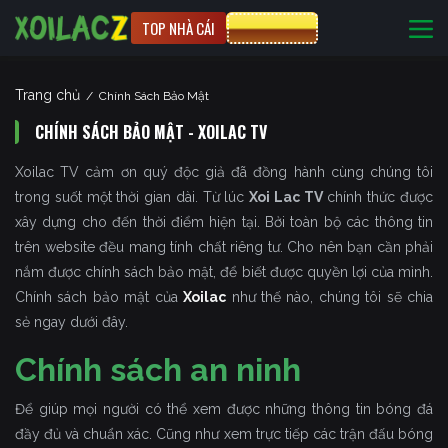
TOP NHÀ CÁI
CƯỢC 8XBET
Trang chủ
/
Chính Sách Bảo Mật
CHÍNH SÁCH BẢO MẬT - XOILAC TV
Xoilac TV cảm ơn quý độc giả đã đồng hành cùng chúng tôi
trong suốt một thời gian dài. Từ lúc
Xoi Lac TV
chính thức được
xây dựng cho đến thời điểm hiện tại. Bởi toàn bộ các thông tin
trên website đều mang tính chất riêng tư. Cho nên bạn cần phải
nắm được chính sách bảo mật, để biết được quyền lợi của mình.
Chính sách bảo mật của
Xoilac
như thế nào, chúng tôi sẽ chia
sẻ ngay dưới đây.
Chính sách an ninh
Để giúp mọi người có thể xem được những thông tin bóng đá
đầy đủ và chuẩn xác. Cũng như xem trực tiếp các trận đấu bóng