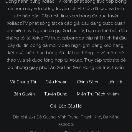
Đồng hành cùng Xoilac TV kênh phát sóng trực tiếp bóng
đá hôm nay với đường truyền full HD tốc độ cao và bình
luận hấp dẫn. Cập nhật link xem bóng đá trực tuyến
Xoilacz.TV phát sóng tất cả các giải đấu đang được quan
tâm hiện nay. Ngoài tên gọi Xôi Lạc TV, bạn có thể biết đến
chúng tôi là Xoivo TV tructiepbongda cập nhật lịch thi đấu
đầy đủ, tin bóng đá mới, video highlight, bảng xếp hạng,
kết quả, kiến thức bóng đá... tất cả thông tin về môn thể
thao vua sẽ được tổng hợp từ Xoilac. Truy cập website để
có những giây phút Ăn Xôi Lạc Xem Bóng Đá trực tuyến.
Về Chúng Tôi
Điều Khoản
Chính Sách
Liên Hệ
Bản Quyền
Tuyển Dụng
Miễn Trừ Trách Nhiệm
Giải Đáp Câu Hỏi
Địa chỉ:
231 Đỗ Quang, Vĩnh Trung, Thanh Khê, Đà Nẵng
550000.