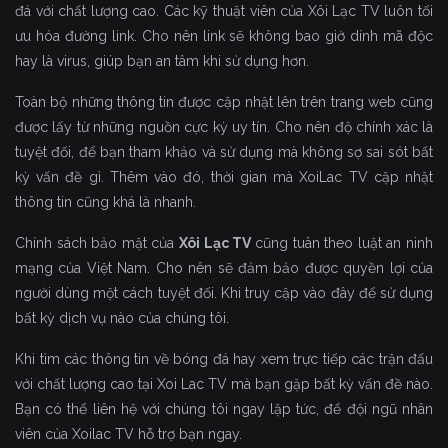
đá với chất lượng cao. Các kỹ thuật viên của Xôi Lạc TV luôn tối
ưu hóa đường link. Cho nên link sẽ không bao giờ dính mã độc
hay là virus, giúp bạn an tâm khi sử dụng hơn.
Toàn bộ những thông tin được cập nhật lên trên trang web cũng
được lấy từ những nguồn cực kỳ uy tín. Cho nên độ chính xác là
tuyệt đối, để bạn tham khảo và sử dụng mà không sợ sai sót bất
kỳ vấn đề gì. Thêm vào đó, thời gian mà XoiLac TV cập nhật
thông tin cũng khá là nhanh.
Chính sách bảo mật của
Xôi Lạc TV
cũng tuân theo luật an ninh
mạng của Việt Nam. Cho nên sẽ đảm bảo được quyền lợi của
người dùng một cách tuyệt đối. Khi truy cập vào đây để sử dụng
bất kỳ dịch vụ nào của chúng tôi.
Khi tìm các thông tin về bóng đá hay xem trực tiếp các trận đấu
với chất lượng cao tại Xoi Lac TV mà bạn gặp bất kỳ vấn đề nào.
Bạn có thể liên hệ với chúng tôi ngay lập tức, để đội ngũ nhân
viên của Xoilac TV hỗ trợ bạn ngay.