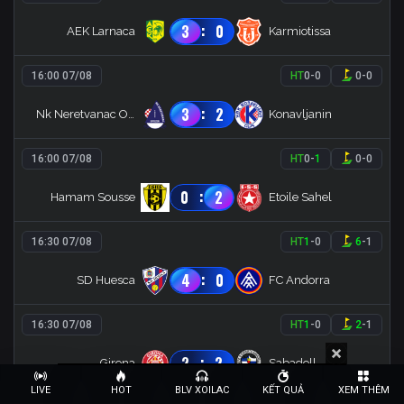
:
3
0
AEK Larnaca
Karmiotissa
16:00 07/08
HT
0
-
0
0
-
0
:
3
2
Nk Neretvanac Opuzen
Konavljanin
16:00 07/08
HT
0
-
1
0
-
0
:
0
2
Hamam Sousse
Etoile Sahel
16:30 07/08
HT
1
-
0
6
-
1
:
4
0
SD Huesca
FC Andorra
16:30 07/08
HT
1
-
0
2
-
1
:
2
2
Girona
Sabadell
LIVE
HOT
BLV XOILAC
KẾT QUẢ
XEM THÊM