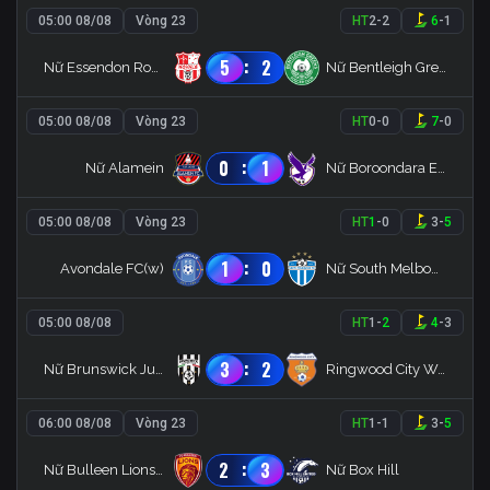
05:00 08/08
Vòng 23
HT
2
-
2
6
-
1
:
5
2
Nữ Essendon Royals
Nữ Bentleigh Greens
05:00 08/08
Vòng 23
HT
0
-
0
7
-
0
:
0
1
Nữ Alamein
Nữ Boroondara Eagles
05:00 08/08
Vòng 23
HT
1
-
0
3
-
5
:
1
0
Avondale FC(w)
Nữ South Melbourne
05:00 08/08
HT
1
-
2
4
-
3
:
3
2
Nữ Brunswick Juventus
Ringwood City Women
06:00 08/08
Vòng 23
HT
1
-
1
3
-
5
:
2
3
Nữ Bulleen Lions FC
Nữ Box Hill