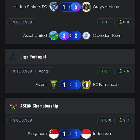
:
1
5
Hilltop Strikers FC
Grays Athletic
19:00 07/08
HT
1
-
1
0
-
0
:
3
2
Ascot United
Clevedon Town
Liga Portugal
19:15 07/08
Vòng 1
HT
0
-
1
7
-
6
:
1
1
Estoril
FC Famalicao
ASEAN Championship
13:00 07/08
HT
0
-
0
3
-
7
:
1
1
Singapore
Indonesia