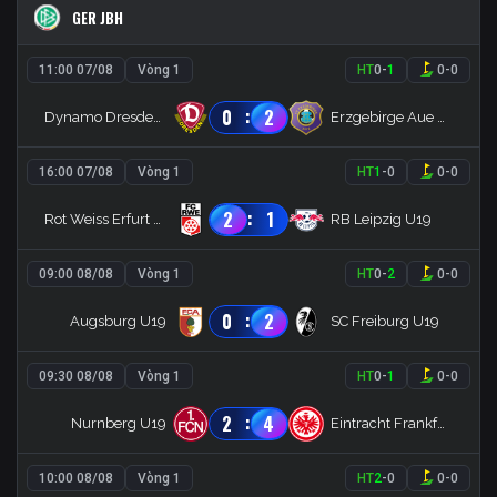
GER JBH
11:00 07/08
Vòng 1
HT
0
-
1
0
-
0
:
0
2
Dynamo Dresden U19
Erzgebirge Aue U19
16:00 07/08
Vòng 1
HT
1
-
0
0
-
0
:
2
1
Rot Weiss Erfurt U19
RB Leipzig U19
09:00 08/08
Vòng 1
HT
0
-
2
0
-
0
:
0
2
Augsburg U19
SC Freiburg U19
09:30 08/08
Vòng 1
HT
0
-
1
0
-
0
:
2
4
Nurnberg U19
Eintracht Frankfurt U19
10:00 08/08
Vòng 1
HT
2
-
0
0
-
0