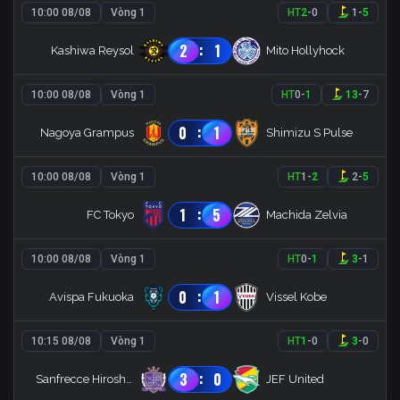
10:00 08/08
Vòng 1
HT
2
-
0
1
-
5
:
2
1
Kashiwa Reysol
Mito Hollyhock
10:00 08/08
Vòng 1
HT
0
-
1
13
-
7
:
0
1
Nagoya Grampus
Shimizu S Pulse
10:00 08/08
Vòng 1
HT
1
-
2
2
-
5
:
1
5
FC Tokyo
Machida Zelvia
10:00 08/08
Vòng 1
HT
0
-
1
3
-
1
:
0
1
Avispa Fukuoka
Vissel Kobe
10:15 08/08
Vòng 1
HT
1
-
0
3
-
0
:
3
0
Sanfrecce Hiroshima
JEF United