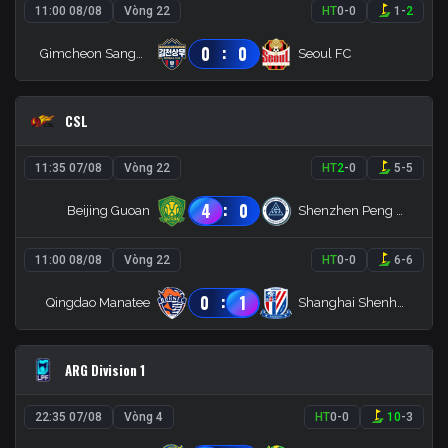
11:00 08/08
Vòng 22
HT
0
-
0
1
-
2
:
0
0
Gimcheon Sangmu
Seoul FC
CSL
11:35 07/08
Vòng 22
HT
2
-
0
5
-
5
:
4
0
Beijing Guoan
Shenzhen Peng City
11:00 08/08
Vòng 22
HT
0
-
0
6
-
6
:
0
1
Qingdao Manatee
Shanghai Shenhua
ARG Division 1
22:35 07/08
Vòng 4
HT
0
-
0
10
-
3