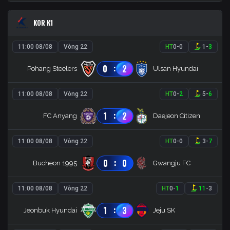
KOR K1
11:00 08/08
Vòng 22
HT
0
-
0
1
-
3
:
0
2
Pohang Steelers
Ulsan Hyundai
11:00 08/08
Vòng 22
HT
0
-
2
5
-
6
:
1
2
FC Anyang
Daejeon Citizen
11:00 08/08
Vòng 22
HT
0
-
0
3
-
7
:
0
0
Bucheon 1995
Gwangju FC
11:00 08/08
Vòng 22
HT
0
-
1
11
-
3
:
1
3
Jeonbuk Hyundai
Jeju SK