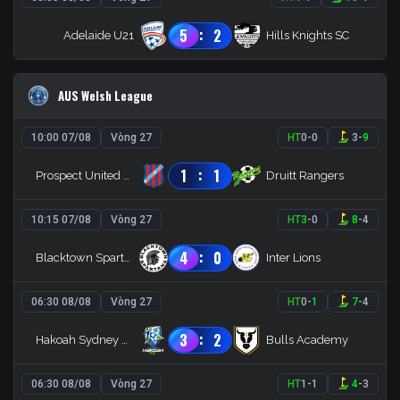
:
5
2
Adelaide U21
Hills Knights SC
AUS Welsh League
10:00 07/08
Vòng 27
HT
0
-
0
3
-
9
:
1
1
Prospect United FC
Druitt Rangers
10:15 07/08
Vòng 27
HT
3
-
0
8
-
4
:
4
0
Blacktown Spartans
Inter Lions
06:30 08/08
Vòng 27
HT
0
-
1
7
-
4
:
3
2
Hakoah Sydney FC
Bulls Academy
06:30 08/08
Vòng 27
HT
1
-
1
4
-
3