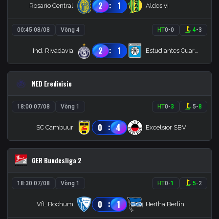
:
2
1
Rosario Central
Aldosivi
00:45 08/08
Vòng 4
HT
0
-
0
4
-
3
:
2
1
Ind. Rivadavia
Estudiantes Cuarto
NED Eredivisie
18:00 07/08
Vòng 1
HT
0
-
3
5
-
8
:
0
4
SC Cambuur
Excelsior SBV
GER Bundesliga 2
18:30 07/08
Vòng 1
HT
0
-
1
5
-
2
:
0
1
VfL Bochum
Hertha Berlin