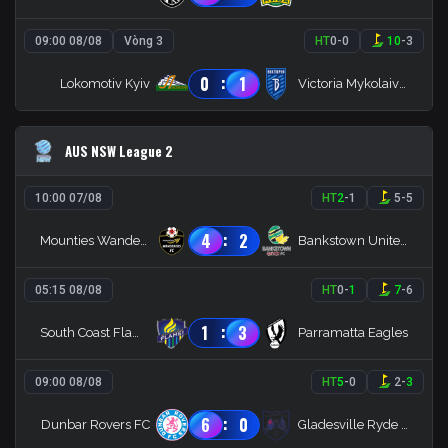
09:00 08/08
Vòng 3
HT
0
-
0
10
-
3
:
0
1
Lokomotiv Kyiv
Victoria Mykolaivka
AUS NSW League 2
10:00 07/08
HT
2
-
1
5
-
5
:
4
2
Mounties Wanderers
Bankstown United FC
05:15 08/08
HT
0
-
1
7
-
6
:
1
3
South Coast Flame FC
Parramatta Eagles
09:00 08/08
HT
5
-
0
2
-
3
:
6
0
Dunbar Rovers FC
Gladesville Ryde Magic