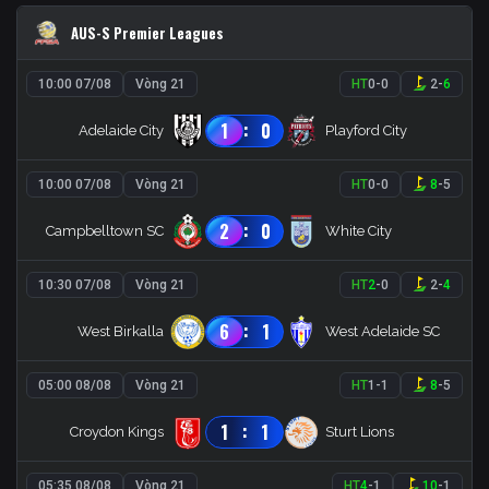
AUS-S Premier Leagues
10:00 07/08
Vòng 21
HT
0
-
0
2
-
6
:
1
0
Adelaide City
Playford City
10:00 07/08
Vòng 21
HT
0
-
0
8
-
5
:
2
0
Campbelltown SC
White City
10:30 07/08
Vòng 21
HT
2
-
0
2
-
4
:
6
1
West Birkalla
West Adelaide SC
05:00 08/08
Vòng 21
HT
1
-
1
8
-
5
:
1
1
Croydon Kings
Sturt Lions
05:35 08/08
Vòng 21
HT
4
-
1
10
-
1