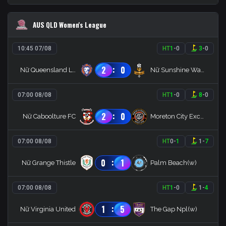
AUS QLD Women's League
10:45 07/08
HT
1
-
0
3
-
0
:
2
0
Nữ Queensland Lions
Nữ Sunshine Wanderers
07:00 08/08
HT
1
-
0
8
-
0
:
2
0
Nữ Caboolture FC
Moreton City Excelsior Women
07:00 08/08
HT
0
-
1
1
-
7
:
0
1
Nữ Grange Thistle
Palm Beach(w)
07:00 08/08
HT
1
-
0
1
-
4
:
1
5
Nữ Virginia United
The Gap Npl(w)