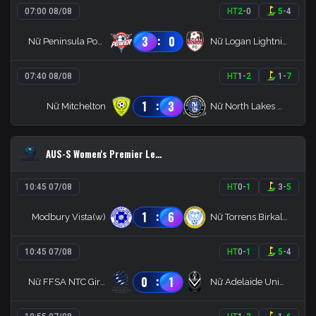
07:00 08/08
HT
2
-
0
5
-
4
:
3
0
Nữ Peninsula Power
Nữ Logan Lightning
07:40 08/08
HT
1
-
2
1
-
7
:
1
3
Nữ Mitchelton
Nữ North Lakes United
AUS-S Women's Premier League
10:45 07/08
HT
0
-
1
3
-
5
:
1
6
Modbury Vista(w)
Nữ Torrens Birkalla
10:45 07/08
HT
0
-
1
5
-
4
:
0
1
Nữ FFSA NTC Girls
Nữ Adelaide University