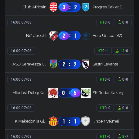
:
3
2
Club Africain
Progres Sakiet Eddaier
16:00 07/08
HT
0
-
0
0
-
0
:
2
1
Nữ Utrecht
Hera United (W)
16:00 07/08
HT
0
-
1
12
-
0
:
2
2
ASD Seravezza Calcio
Sestri Levante
16:00 07/08
HT
0
-
0
0
-
0
:
0
5
Mladost Doboj Kakanj
FK Rudar Kakanj
16:00 07/08
HT
0
-
0
0
-
0
:
1
1
FK Makedonija Gjorce Petrov
Ilinden Velmej
16:00 07/08
HT
1
-
0
8
-
7