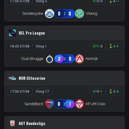
17:00 07/08
Vòng 3
HT
0
-
0
4
-
7
:
0
0
Sonderjyske
Viborg
BEL Pro League
18:45 07/08
Vòng 1
HT
1
-
0
6
-
1
:
3
0
Club Brugge
Kortrijk
NOR Eliteserien
17:00 07/08
Vòng 17
HT
0
-
1
5
-
6
:
0
1
Sandefjord
KFUM Oslo
AUT Bundesliga