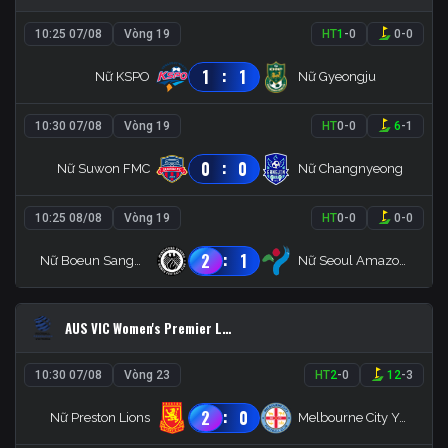
10:25 07/08
Vòng 19
HT
1
-
0
0
-
0
:
1
1
Nữ KSPO
Nữ Gyeongju
10:30 07/08
Vòng 19
HT
0
-
0
6
-
1
:
0
0
Nữ Suwon FMC
Nữ Changnyeong
10:25 08/08
Vòng 19
HT
0
-
0
0
-
0
:
2
1
Nữ Boeun Sangmu
Nữ Seoul Amazones
AUS VIC Women's Premier League
10:30 07/08
Vòng 23
HT
2
-
0
12
-
3
:
2
0
Nữ Preston Lions
Melbourne City Youth(W)