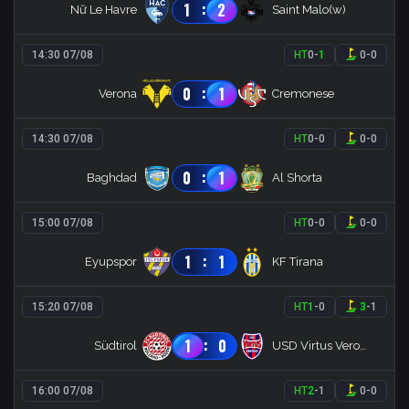
:
1
2
Nữ Le Havre
Saint Malo(w)
14:30 07/08
HT
0
-
1
0
-
0
:
0
1
Verona
Cremonese
14:30 07/08
HT
0
-
0
0
-
0
:
0
1
Baghdad
Al Shorta
15:00 07/08
HT
0
-
0
0
-
0
:
1
1
Eyupspor
KF Tirana
15:20 07/08
HT
1
-
0
3
-
1
:
1
0
Südtirol
USD Virtus Verona
16:00 07/08
HT
2
-
1
0
-
0