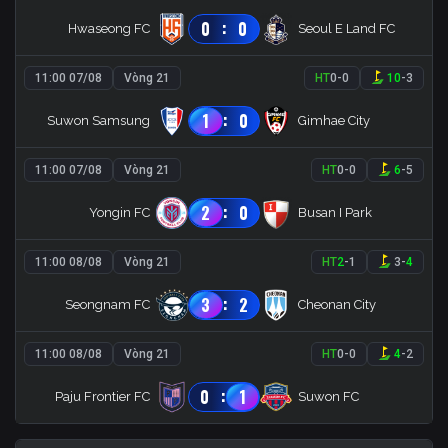
:
0
0
Hwaseong FC
Seoul E Land FC
11:00 07/08
Vòng 21
HT
0
-
0
10
-
3
:
1
0
Suwon Samsung
Gimhae City
11:00 07/08
Vòng 21
HT
0
-
0
6
-
5
:
2
0
Yongin FC
Busan I Park
11:00 08/08
Vòng 21
HT
2
-
1
3
-
4
:
3
2
Seongnam FC
Cheonan City
11:00 08/08
Vòng 21
HT
0
-
0
4
-
2
:
0
1
Paju Frontier FC
Suwon FC