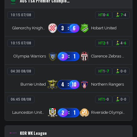
AUS TSA Premier Championship
10:15 07/08
HT
0
-
4
7
-
4
:
3
6
Glenorchy Knights (R)
Hobart United
10:15 07/08
HT
2
-
1
4
-
6
:
3
1
Olympia Warriors
Clarence Zebras (R)
04:30 08/08
HT
1
-
7
0
-
0
:
4
10
Burnie United
Northern Rangers
06:45 08/08
HT
1
-
0
0
-
0
:
2
1
Launceston United Reserves
Riverside Olympics B
KOR WK League