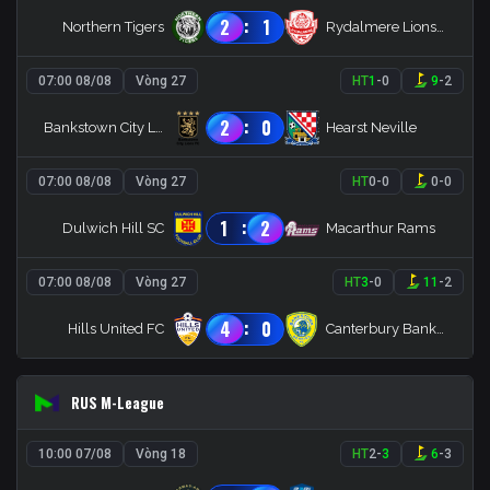
:
2
1
Northern Tigers
Rydalmere Lions FC
07:00 08/08
Vòng 27
HT
1
-
0
9
-
2
:
2
0
Bankstown City Lions
Hearst Neville
07:00 08/08
Vòng 27
HT
0
-
0
0
-
0
:
1
2
Dulwich Hill SC
Macarthur Rams
07:00 08/08
Vòng 27
HT
3
-
0
11
-
2
:
4
0
Hills United FC
Canterbury Bankstown
RUS M-League
10:00 07/08
Vòng 18
HT
2
-
3
6
-
3