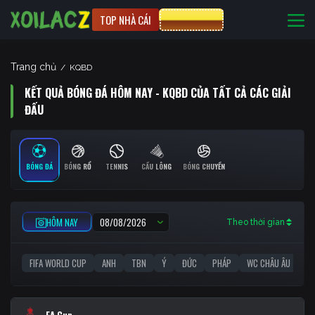
TOP NHÀ CÁI
CƯỢC 8XBET
Trang chủ
/
KQBD
KẾT QUẢ BÓNG ĐÁ HÔM NAY - KQBD CỦA TẤT CẢ CÁC GIẢI
ĐẤU
BÓNG ĐÁ
BÓNG RỔ
TENNIS
CẦU LÔNG
BÓNG CHUYỀN
HÔM NAY
Theo thời gian
FIFA WORLD CUP
ANH
TBN
Ý
ĐỨC
PHÁP
WC CHÂU ÂU
C1