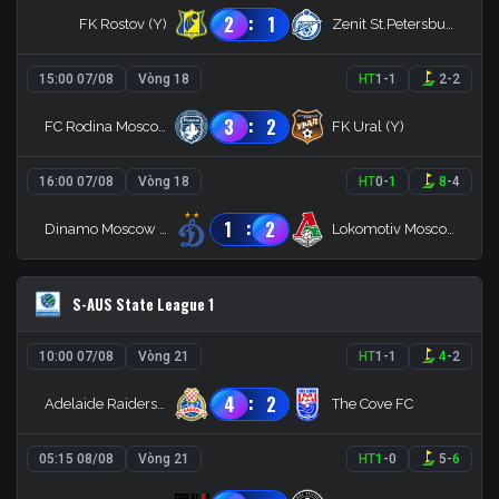
:
2
1
FK Rostov (Y)
Zenit St.Petersburg (Y)
15:00 07/08
Vòng 18
HT
1
-
1
2
-
2
:
3
2
FC Rodina Moscow Youth
FK Ural (Y)
16:00 07/08
Vòng 18
HT
0
-
1
8
-
4
:
1
2
Dinamo Moscow (Y)
Lokomotiv Moscow (Y)
S-AUS State League 1
10:00 07/08
Vòng 21
HT
1
-
1
4
-
2
:
4
2
Adelaide Raiders SC
The Cove FC
05:15 08/08
Vòng 21
HT
1
-
0
5
-
6