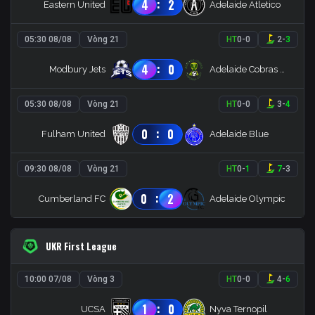
:
4
2
Eastern United
Adelaide Atletico
05:30 08/08
Vòng 21
HT
0
-
0
2
-
3
:
4
0
Modbury Jets
Adelaide Cobras FC
05:30 08/08
Vòng 21
HT
0
-
0
3
-
4
:
0
0
Fulham United
Adelaide Blue
09:30 08/08
Vòng 21
HT
0
-
1
7
-
3
:
0
2
Cumberland FC
Adelaide Olympic
UKR First League
10:00 07/08
Vòng 3
HT
0
-
0
4
-
6
:
1
0
UCSA
Nyva Ternopil