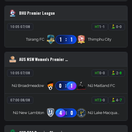
BHU Premier League
10:05 07/08
HT
1
-
1
0
-
0
:
1
1
Tsirang FC
Thimphu City
AUS NSW Women's Premier League
10:05 07/08
HT
0
-
0
2
-
8
:
0
1
Nữ Broadmeadow
Nữ Maitland FC
07:00 08/08
HT
3
-
0
4
-
7
:
4
0
Nữ New Lambton
Nữ Lake Macquarie