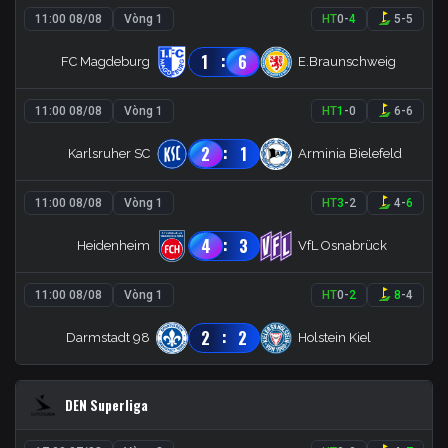
11:00 08/08
Vòng 1
HT
0
-
4
5
-
5
:
1
6
FC Magdeburg
E.Braunschweig
11:00 08/08
Vòng 1
HT
1
-
0
6
-
6
:
2
1
Karlsruher SC
Arminia Bielefeld
11:00 08/08
Vòng 1
HT
3
-
2
4
-
6
:
4
3
Heidenheim
VfL Osnabrück
11:00 08/08
Vòng 1
HT
0
-
2
8
-
4
:
2
2
Darmstadt 98
Holstein Kiel
DEN Superliga