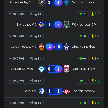
:
3
4
Almaz Antey Youth
Nizhniy Novgorod (Y)
11:00 07/08
Vòng 18
HT
1
-
1
5
-
7
:
1
3
Konopliev (Y)
FK Krasnodar (Y)
14:00 07/08
Vòng 18
HT
1
-
0
6
-
2
:
4
0
CSKA Moscow (Y)
Dinamo Makhachkala Youth
14:00 07/08
Vòng 18
HT
0
-
0
3
-
4
:
0
2
Chertanovo Moscow (R)
Rubin Kazan (Y)
14:00 07/08
Vòng 18
HT
0
-
1
4
-
9
:
1
1
Fakel (Y)
Spartak Moscow (Y)
14:00 07/08
Vòng 18
HT
1
-
0
6
-
8