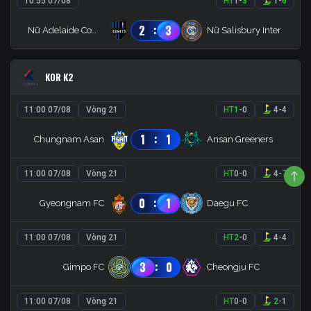
10:55 07/08
HT
1
-
3
1
-
6
:
2
3
Nữ Adelaide Comets
Nữ Salisbury Inter
KOR K2
11:00 07/08
Vòng 21
HT
1
-
0
4
-
4
:
1
1
Chungnam Asan
Ansan Greeners
11:00 07/08
Vòng 21
HT
0
-
0
4
-
7
:
0
1
Gyeongnam FC
Daegu FC
11:00 07/08
Vòng 21
HT
2
-
0
4
-
4
:
3
0
Gimpo FC
Cheongju FC
11:00 07/08
Vòng 21
HT
0
-
0
2
-
1