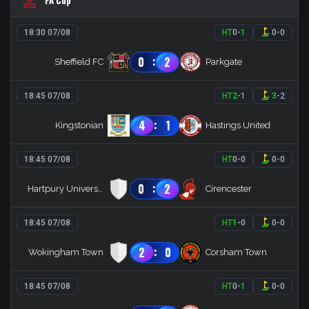
FA Cup
18:30 07/08
HT
0
-
1
0
-
0
:
0
2
Sheffield FC
Parkgate
18:45 07/08
HT
2
-
1
3
-
2
:
4
1
Kingstonian
Hastings United
18:45 07/08
HT
0
-
0
0
-
0
:
0
2
Hartpury University
Cirencester
18:45 07/08
HT
1
-
0
0
-
0
:
2
0
Wokingham Town
Corsham Town
18:45 07/08
HT
0
-
1
0
-
0