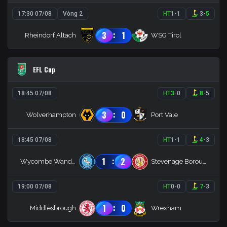
17:30 07/08
Vòng 2
HT
1
-
1
3
-
5
:
3
1
Rheindorf Altach
WSG Tirol
EFL Cup
18:45 07/08
HT
3
-
0
8
-
5
:
3
0
Wolverhampton
Port Vale
18:45 07/08
HT
1
-
1
4
-
3
:
1
2
Wycombe Wanderers
Stevenage Borough
19:00 07/08
HT
0
-
0
7
-
3
:
1
0
Middlesbrough
Wrexham