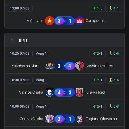
13:00 07/08
HT
1
-
0
4
-
1
:
3
1
Việt Nam
Campuchia
JPN J1
10:25 07/08
Vòng 1
HT
2
-
1
0
-
9
:
3
4
Yokohama Marinos
Kashima Antlers
10:30 07/08
Vòng 1
HT
2
-
1
5
-
6
:
4
3
Gamba Osaka
Urawa Red
10:00 08/08
Vòng 1
HT
2
-
1
5
-
8
:
2
1
Cerezo Osaka
Fagiano Okayama