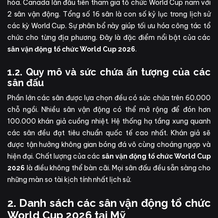
hóa. Canada lần đầu tiên tham gia tổ chức World Cup nam với
2 sân vận động. Tổng số 16 sân là con số kỷ lục trong lịch sử
các kỳ World Cup. Sự phân bổ này giúp tối ưu hóa công tác tổ
chức cho từng địa phương. Đây là đặc điểm nổi bật của các
.
sân vận động tổ chức World Cup 2026
1.2. Quy mô và sức chứa ấn tượng của các
sân đấu
Phần lớn các sân được lựa chọn đều có sức chứa trên 60.000
chỗ ngồi. Nhiều sân vận động có thể mở rộng để đón hơn
100.000 khán giả cuồng nhiệt. Hệ thống hạ tầng xung quanh
các sân đều đạt tiêu chuẩn quốc tế cao nhất. Khán giả sẽ
được tận hưởng không gian bóng đá vô cùng choáng ngợp và
hiện đại. Chất lượng của các
sân vận động tổ chức World Cup
là điều không thể bàn cãi. Mọi sân đấu đều sẵn sàng cho
2026
những màn so tài kịch tính nhất lịch sử.
2. Danh sách các sân vận động tổ chức
World Cup 2026 tại Mỹ