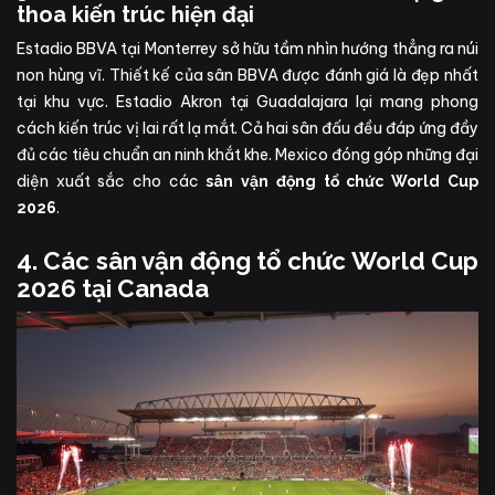
thoa kiến trúc hiện đại
Estadio BBVA tại Monterrey sở hữu tầm nhìn hướng thẳng ra núi
non hùng vĩ. Thiết kế của sân BBVA được đánh giá là đẹp nhất
tại khu vực. Estadio Akron tại Guadalajara lại mang phong
cách kiến trúc vị lai rất lạ mắt. Cả hai sân đấu đều đáp ứng đầy
đủ các tiêu chuẩn an ninh khắt khe. Mexico đóng góp những đại
diện xuất sắc cho các
sân vận động tổ chức World Cup
.
2026
4. Các sân vận động tổ chức World Cup
2026 tại Canada