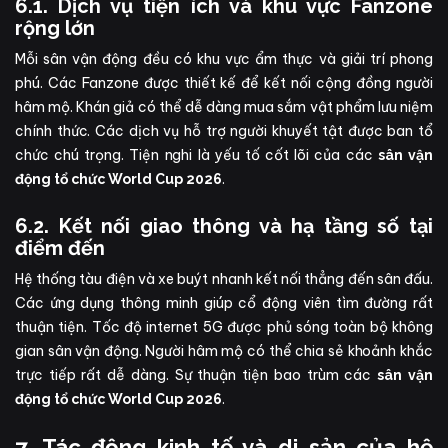
6.1. Dịch vụ tiện ích và khu vực Fanzone
rộng lớn
Mỗi sân vận động đều có khu vực ẩm thực và giải trí phong
phú. Các Fanzone được thiết kế để kết nối cộng đồng người
hâm mộ. Khán giả có thể dễ dàng mua sắm vật phẩm lưu niệm
chính thức. Các dịch vụ hỗ trợ người khuyết tật được ban tổ
chức chú trọng. Tiện nghi là yếu tố cốt lõi của các
sân vận
.
động tổ chức World Cup 2026
6.2. Kết nối giao thông và hạ tầng số tại
điểm đến
Hệ thống tàu điện và xe buýt nhanh kết nối thẳng đến sân đấu.
Các ứng dụng thông minh giúp cổ động viên tìm đường rất
thuận tiện. Tốc độ internet 5G được phủ sóng toàn bộ không
gian sân vận động. Người hâm mộ có thể chia sẻ khoảnh khắc
trực tiếp rất dễ dàng. Sự thuận tiện bao trùm các
sân vận
.
động tổ chức World Cup 2026
7. Tác động kinh tế và di sản của hệ