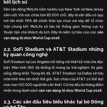
kết lịch sử
Sân vận động MetLife nằm tại khu vực New York và New Jersey
sầm uất. Với sức chứa hơn 82.000 chỗ, đây là sân đấu có quy
mô lớn nhất. FIFA đã chính thức lựa chọn nơi này để tổ chức
trận chung kết. MetLife sở hữu hệ thống giao thông cực kỳ
thuận tiện cho khách du lịch. Đây là niềm tự hào của các
sân
.
vận động tổ chức World Cup 2026
2.2. SoFi Stadium và AT&T Stadium những
kỳ quan công nghệ
SoFi Stadium tại Los Angeles nổi tiếng với thiết kế mái che đặc
biệt. Màn hình 360 độ khổng lồ mang lại trải nghiệm thị giác
sống động nhất. Trong khi đó, AT&T Stadium tại Dallas sở hữu
màn hình treo lớn nhất thế giới. Sức chứa của AT&T có thể đạt
mức hơn 100.000 người khi cần thiết. Cả hai đều là những điểm
nhấn trong danh sách
.
sân vận động tổ chức World Cup 2026
2.3. Các sân đấu tiêu biểu khác tại bờ Đông