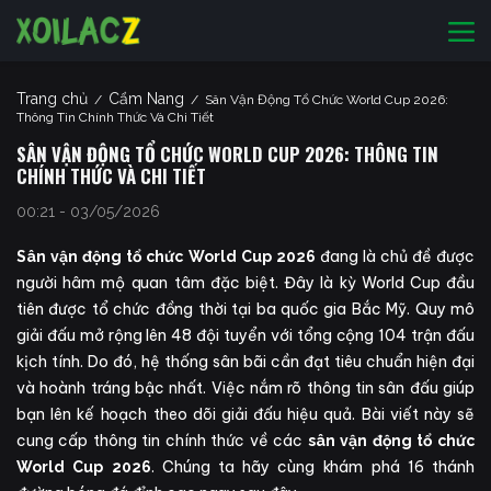
Trang chủ
Cẩm Nang
/
/
Sân Vận Động Tổ Chức World Cup 2026:
Thông Tin Chính Thức Và Chi Tiết
SÂN VẬN ĐỘNG TỔ CHỨC WORLD CUP 2026: THÔNG TIN
CHÍNH THỨC VÀ CHI TIẾT
00:21 - 03/05/2026
đang là chủ đề được
Sân vận động tổ chức World Cup 2026
người hâm mộ quan tâm đặc biệt. Đây là kỳ World Cup đầu
tiên được tổ chức đồng thời tại ba quốc gia Bắc Mỹ. Quy mô
giải đấu mở rộng lên 48 đội tuyển với tổng cộng 104 trận đấu
kịch tính. Do đó, hệ thống sân bãi cần đạt tiêu chuẩn hiện đại
và hoành tráng bậc nhất. Việc nắm rõ thông tin sân đấu giúp
bạn lên kế hoạch theo dõi giải đấu hiệu quả. Bài viết này sẽ
cung cấp thông tin chính thức về các
sân vận động tổ chức
. Chúng ta hãy cùng khám phá 16 thánh
World Cup 2026