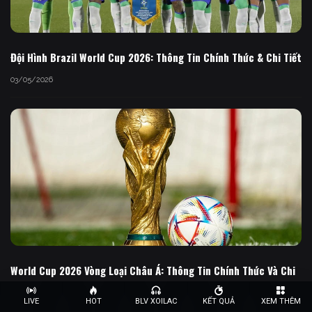
Đội Hình Brazil World Cup 2026: Thông Tin Chính Thức & Chi Tiết
03/05/2026
World Cup 2026 Vòng Loại Châu Á: Thông Tin Chính Thức Và Chi
Tiết
LIVE
HOT
BLV XOILAC
KẾT QUẢ
XEM THÊM
02/05/2026