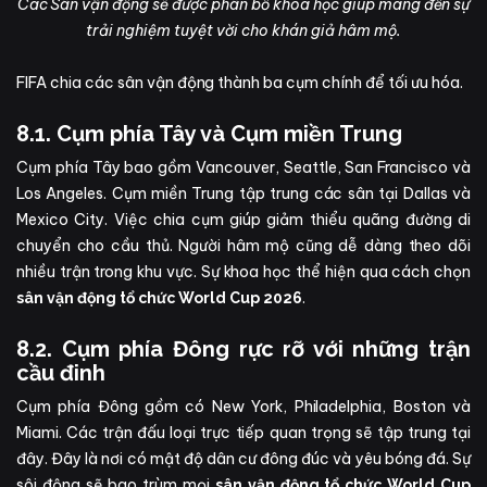
Các Sân vận động sẽ được phân bố khoa học giúp mang đến sự
trải nghiệm tuyệt vời cho khán giả hâm mộ.
FIFA chia các sân vận động thành ba cụm chính để tối ưu hóa.
8.1. Cụm phía Tây và Cụm miền Trung
Cụm phía Tây bao gồm Vancouver, Seattle, San Francisco và
Los Angeles. Cụm miền Trung tập trung các sân tại Dallas và
Mexico City. Việc chia cụm giúp giảm thiểu quãng đường di
chuyển cho cầu thủ. Người hâm mộ cũng dễ dàng theo dõi
nhiều trận trong khu vực. Sự khoa học thể hiện qua cách chọn
.
sân vận động tổ chức World Cup 2026
8.2. Cụm phía Đông rực rỡ với những trận
cầu đinh
Cụm phía Đông gồm có New York, Philadelphia, Boston và
Miami. Các trận đấu loại trực tiếp quan trọng sẽ tập trung tại
đây. Đây là nơi có mật độ dân cư đông đúc và yêu bóng đá. Sự
sôi động sẽ bao trùm mọi
sân vận động tổ chức World Cup