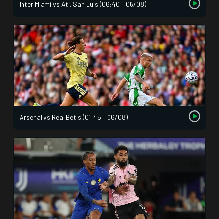
Inter Miami vs Atl. San Luis (06:40 – 06/08)
Arsenal vs Real Betis (01:45 – 06/08)