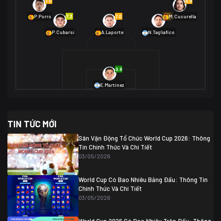
7.0
6.8
Anh
2
Anh
3
DR Congo
1
7.3
7.0
6.9
P.Porro
M.Cucurella
P.Cubarsí
A.Laporte
N.Tagliafico
03/07 22:00
Argentina
3
Cabo Verde
2
07/07 16:00
9.8
Argentina
3
03/07 18:00
Australia
1 (2)
Ai Cập
2
E.Martínez
Ai Cập
1 (4)
03/07 03:00
TIN TỨC MỚI
Thụy Sĩ
2
Algeria
0
Sân Vận Động Tổ Chức World Cup 2026: Thông
07/07 20:00
Tin Chính Thức Và Chi Tiết
Thụy Sĩ
0 (4)
04/07 01:30
03/05/2026
Colombia
1
Colombia
0 (3)
Ghana
0
World Cup Có Bao Nhiêu Bảng Đấu: Thông Tin
Chính Thức Và Chi Tiết
03/05/2026