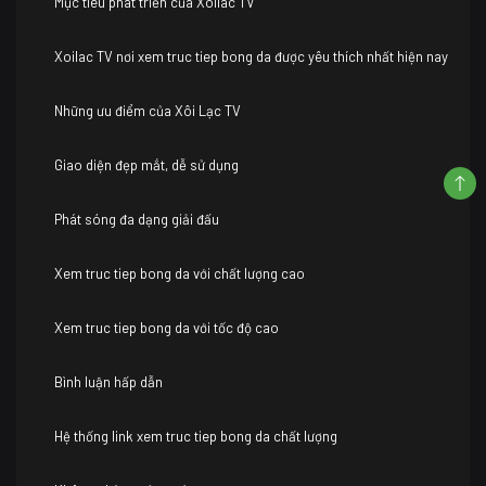
Mục tiêu phát triển của Xoilac TV
Xoilac TV nơi xem truc tiep bong da được yêu thích nhất hiện nay
Những ưu điểm của Xôi Lạc TV
Giao diện đẹp mắt, dễ sử dụng
Phát sóng đa dạng giải đấu
Xem truc tiep bong da với chất lượng cao
Xem truc tiep bong da với tốc độ cao
Bình luận hấp dẫn
Hệ thống link xem truc tiep bong da chất lượng