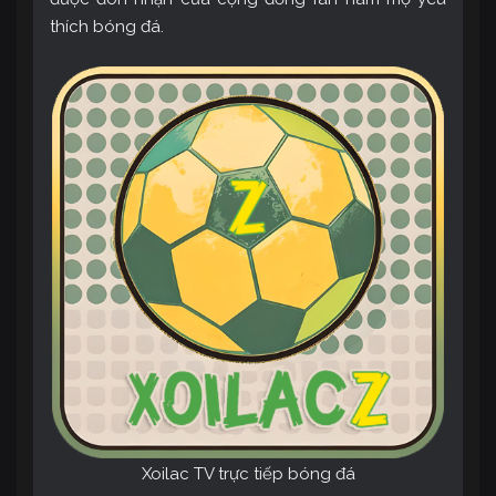
thích bóng đá.
Xoilac TV trực tiếp bóng đá