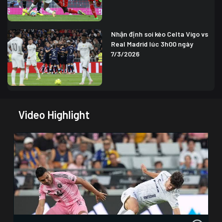
Nhận định soi kèo Celta Vigo vs
Real Madrid lúc 3h00 ngày
7/3/2026
Video Highlight