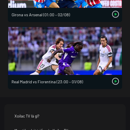
Girona vs Arsenal (01:00 – 02/08)
Real Madrid vs Fiorentina (23:00 – 01/08)
Xoilac TV là gì?