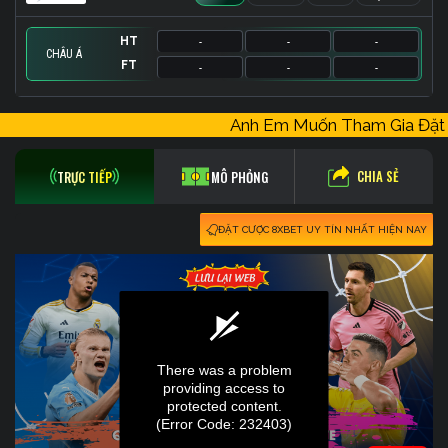
HT
-
-
-
CHÂU Á
FT
-
-
-
HT
HT
HT
-
-
-
-
-
-
-
-
-
Anh Em Muốn Tham Gia Đặ
FT
FT
FT
-
-
-
-
-
-
-
-
-
CHIA SẺ
TRỰC TIẾP
MÔ PHỎNG
ĐẶT CƯỢC 8XBET UY TÍN NHẤT HIỆN NAY