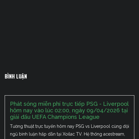
BÌNH LUẬN
Phát sóng miễn phí trực tiếp PSG - Liverpool
hôm nay vào lúc 02:00, ngày 09/04/2026 tại
giải đấu UEFA Champions League
Tường thuật trực tuyến hôm nay PSG vs Liverpool cùng đội
ngũ bình luận hấp dẫn tại Xoilac TV. Hệ thống acestream,