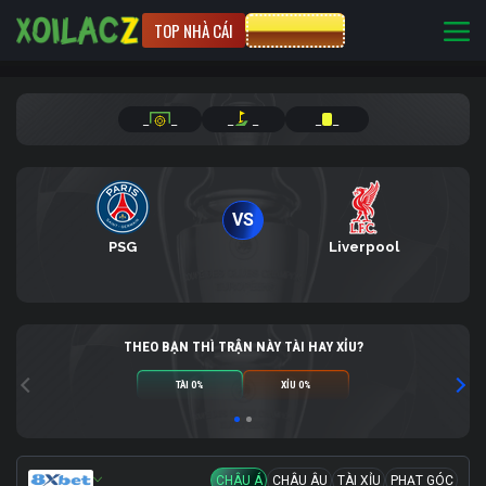
TOP NHÀ CÁI
CƯỢC 8XBET
_
_
_
_
_
_
VS
PSG
Liverpool
THEO BẠN THÌ TRẬN NÀY TÀI HAY XỈU?
TÀI 0%
XỈU 0%
CHÂU Á
CHÂU ÂU
TÀI XỈU
PHẠT GÓC